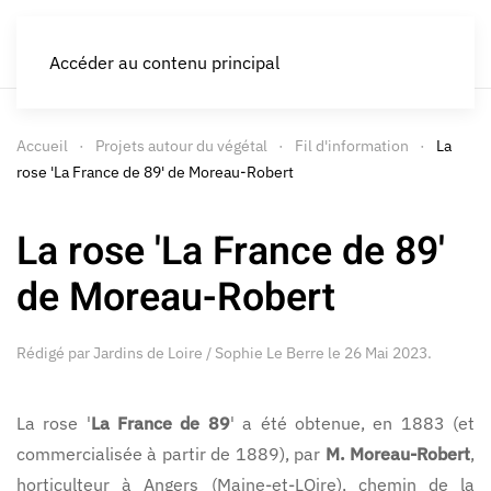
JARDINS DE LOIRE
Accéder au contenu principal
Accueil
Projets autour du végétal
Fil d'information
La
rose 'La France de 89' de Moreau-Robert
La rose 'La France de 89'
de Moreau-Robert
Rédigé par Jardins de Loire / Sophie Le Berre le
26 Mai 2023
.
La rose '
La France de 89
' a été obtenue, en 1883 (et
commercialisée à partir de 1889), par
M. Moreau-Robert
,
horticulteur à Angers (Maine-et-LOire), chemin de la